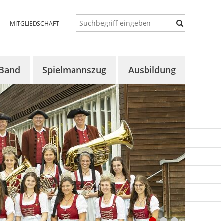
MITGLIEDSCHAFT
 Band
Spielmannszug
Ausbildung
 uns
Über uns
Konzept
lles
Aktuelles
Auftaktorchester
ine
Termine
Vororchester
rgalerie
Proben
Bläserklassen
Chronik
Aktuelles
Bildergalerie
Termine
Bildergalerie