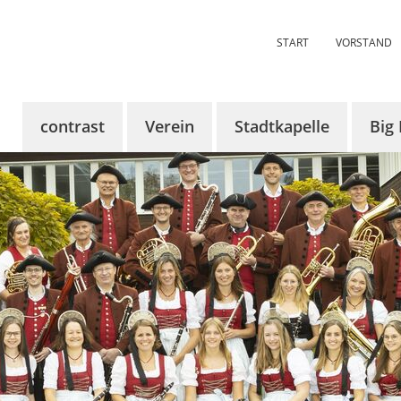
START
VORSTAND
contrast
Verein
Stadtkapelle
Big
Über contrast
Über uns
Über uns
Über
KünstlerInnen
Aktuelles
Aktuelles
Aktue
Tickets
Termine
Termine
Term
Sponsoren
Vorstandschaft
Dirigent
Bilde
contrast 2024
Probenraum
Register
Mitglied werden
Chronik
Chronik
Bildergalerie