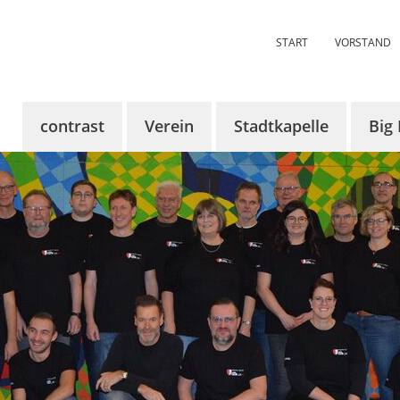
START
VORSTAND
contrast
Verein
Stadtkapelle
Big
Über contrast
Über uns
Über uns
Über
KünstlerInnen
Aktuelles
Aktuelles
Aktue
Tickets
Termine
Termine
Term
Sponsoren
Vorstandschaft
Dirigent
Bilde
contrast 2024
Probenraum
Register
Mitglied werden
Chronik
Chronik
Bildergalerie