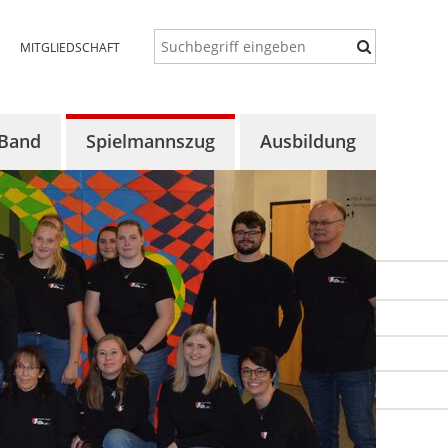
MITGLIEDSCHAFT
 Band
Spielmannszug
Ausbildung
 uns
Über uns
Konzept
lles
Aktuelles
Auftaktorchester
ine
Termine
Vororchester
rgalerie
Proben
Bläserklassen
Chronik
Aktuelles
Bildergalerie
Termine
Bildergalerie