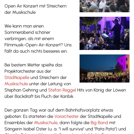
Open Air Konzert mit Streichern
der Musikschule
Wie kann man einen
Sommerabend schöner
verbringen, als mit einem
Filmmusik-Open-Air-Konzert? Uns
fällt da auch nichts besseres ein.
Bei bestem Wetter spielte das
Projektorchester aus der
Stadtkapelle
und Streichern der
Musikschule
unter der Leitung von
Stephan Gehring und
Stefan Reggel
Hits von König der Löwen
über Backdraft bis Fluch der Karibik.
Den ganzen Tag war auf dem Bahnhofsvorplatz etwas
geboten: Es starteten die
Vororchester
der Stadtkapelle und
Ensembles der
Musikschule
, dann folgte die
Big Band
mit
Sängerin Isabel Oster (u. a. "I will survive" und "Pata Pata") und