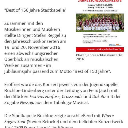
"Best of 150 Jahre Stadtkapelle"
Zusammen mit den
Musikerinnen und Musikern
stellte Dirigent Stefan Reggel zu
den Jahresschlusskonzerten am
19. und 20. November 2016
einen abwechslungsreichen
Plakat Jahresschlusskonzerte
Überblick an musikalischen
2016
Werken zusammen - im
Jubiläumsjahr passend zum Motto "Best of 150 Jahre".
Eröffnet wurde das Konzert jeweils von der Jugendkapelle
Buchloe-Lindenberg unter der Leitung von Felix Jauch mit
den Stücken
Festivus Fanfare
,
Crossroads
und
Dakota
mit der
Zugabe
Nessaja
aus dem Tabaluga-Musical.
Die Stadtkapelle Buchloe zeigte anschließend mit
Where
Eagles Soar
(Steven Reineke) und dem beliebten Konzertwerk
Tirol 1809
(Sepp Tanzer) ihr Können.