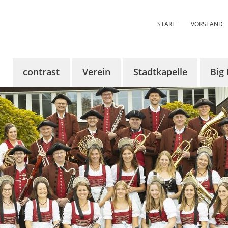
START
VORSTAND
contrast
Verein
Stadtkapelle
Big
Über contrast
Über uns
Über uns
Über
KünstlerInnen
Aktuelles
Aktuelles
Aktue
Tickets
Termine
Termine
Term
Sponsoren
Vorstandschaft
Dirigent
Bilde
contrast 2024
Probenraum
Register
Mitglied werden
Chronik
Chronik
Bildergalerie