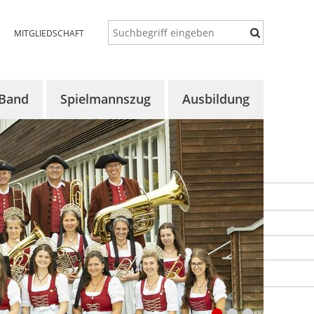
MITGLIEDSCHAFT
 Band
Spielmannszug
Ausbildung
 uns
Über uns
Konzept
lles
Aktuelles
Auftaktorchester
ine
Termine
Vororchester
rgalerie
Proben
Bläserklassen
Chronik
Aktuelles
Bildergalerie
Termine
Bildergalerie