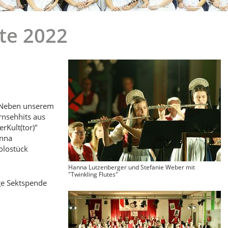
te 2022
! Neben unserem
rnsehhits aus
rKult(tor)"
anna
olostück
Hanna Lutzenberger und Stefanie Weber mit
"Twinkling Flutes"
ge Sektspende