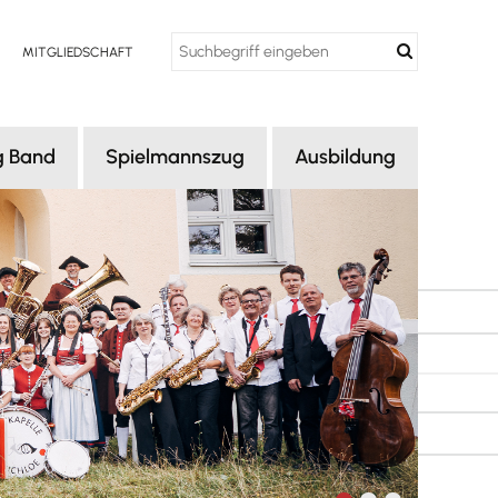
MITGLIEDSCHAFT
g Band
Spielmannszug
Ausbildung
er uns
Über uns
Konzept
uelles
Aktuelles
Auftaktorchester
rmine
Termine
Vororchester
dergalerie
Proben
Bläserklassen
Chronik
Aktuelles
Bildergalerie
Termine
Bildergalerie