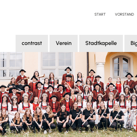
START
VORSTAND
contrast
Verein
Stadtkapelle
Bi
Über contrast
Über uns
Über uns
Üb
KünstlerInnen
Aktuelles
Aktuelles
Akt
Tickets
Termine
Termine
Te
Sponsoren
Vorstandschaft
Dirigent
Bil
contrast 2024
Probenraum
Register
Mitglied werden
Chronik
Chronik
Bildergalerie