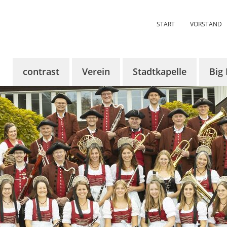
START
VORSTAND
contrast
Verein
Stadtkapelle
Big
Über contrast
Über uns
Über uns
Über
KünstlerInnen
Aktuelles
Aktuelles
Aktue
Tickets
Termine
Termine
Term
Sponsoren
Vorstandschaft
Dirigent
Bilde
contrast 2024
Probenraum
Register
Mitglied werden
Chronik
Chronik
Bildergalerie