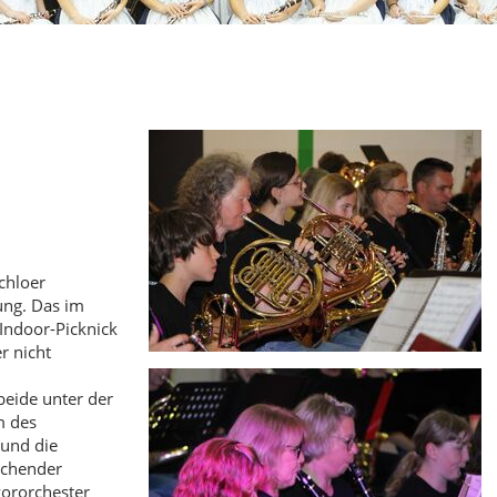
chloer
ung. Das im
Indoor-Picknick
r nicht
beide unter der
m des
und die
schender
ororchester