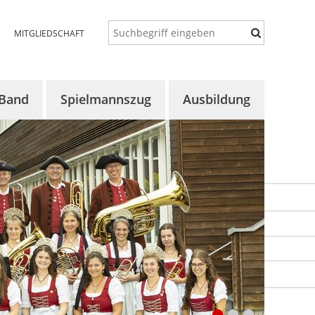
MITGLIEDSCHAFT
 Band
Spielmannszug
Ausbildung
 uns
Über uns
Konzept
lles
Aktuelles
Auftaktorchester
ine
Termine
Vororchester
rgalerie
Proben
Bläserklassen
Chronik
Aktuelles
Bildergalerie
Termine
Bildergalerie