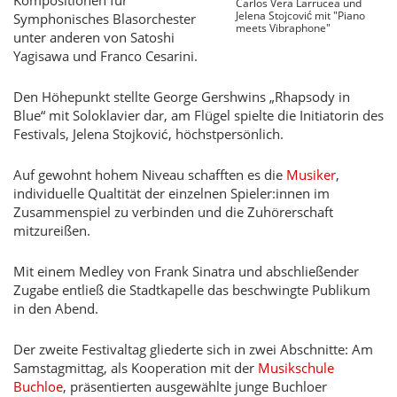
Kompositionen für
Carlos Vera Larrucea und
Jelena Stojcović mit "Piano
Symphonisches Blasorchester
meets Vibraphone"
unter anderen von Satoshi
Yagisawa und Franco Cesarini.
Den Höhepunkt stellte George Gershwins „Rhapsody in
Blue“ mit Soloklavier dar, am Flügel spielte die Initiatorin des
Festivals, Jelena Stojković, höchstpersönlich.
Auf gewohnt hohem Niveau schafften es die
Musiker
,
individuelle Qualtität der einzelnen Spieler:innen im
Zusammenspiel zu verbinden und die Zuhörerschaft
mitzureißen.
Mit einem Medley von Frank Sinatra und abschließender
Zugabe entließ die Stadtkapelle das beschwingte Publikum
in den Abend.
Der zweite Festivaltag gliederte sich in zwei Abschnitte: Am
Samstagmittag, als Kooperation mit der
Musikschule
Buchloe
, präsentierten ausgewählte junge Buchloer