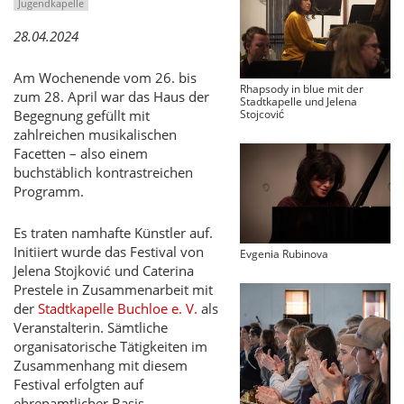
Jugendkapelle
28.04.2024
Am Wochenende vom 26. bis
Rhapsody in blue mit der
zum 28. April war das Haus der
Stadtkapelle und Jelena
Stojcović
Begegnung gefüllt mit
zahlreichen musikalischen
Facetten – also einem
buchstäblich kontrastreichen
Programm.
Es traten namhafte Künstler auf.
Initiiert wurde das Festival von
Evgenia Rubinova
Jelena Stojković und Caterina
Prestele in Zusammenarbeit mit
der
Stadtkapelle Buchloe e. V.
als
Veranstalterin. Sämtliche
organisatorische Tätigkeiten im
Zusammenhang mit diesem
Festival erfolgten auf
ehrenamtlicher Basis.