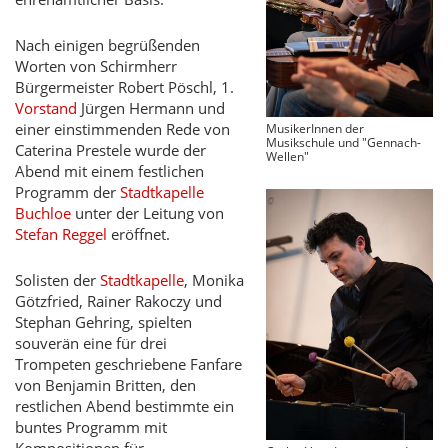
Nach einigen begrüßenden
Worten von Schirmherr
Bürgermeister Robert Pöschl, 1.
Vorstand
Jürgen Hermann und
einer einstimmenden Rede von
MusikerInnen der
Musikschule und "Gennach-
Caterina Prestele wurde der
Wellen"
Abend mit einem festlichen
Programm der
Stadtkapelle
Buchloe
unter der Leitung von
Stefan Reggel
eröffnet.
Solisten der
Stadtkapelle
, Monika
Götzfried, Rainer Rakoczy und
Stephan Gehring, spielten
souverän eine für drei
Trompeten geschriebene Fanfare
von Benjamin Britten, den
restlichen Abend bestimmte ein
buntes Programm mit