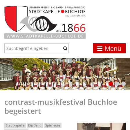
Menü
contrast-musikfestival Buchloe
begeistert
Stadtkapelle
Big Band
Spielleute