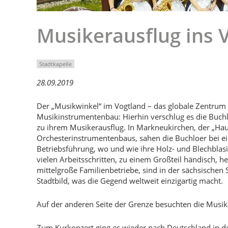
Musikerausflug ins 
Stadtkapelle
28.09.2019
Der „Musikwinkel“ im Vogtland – das globale Zentrum 
Musikinstrumentenbau: Hierhin verschlug es die Buchl
zu ihrem Musikerausflug. In Markneukirchen, der „Hau
Orchesterinstrumentenbaus, sahen die Buchloer bei e
Betriebsführung, wo und wie ihre Holz- und Blechblas
vielen Arbeitsschritten, zu einem Großteil händisch, he
mittelgroße Familienbetriebe, sind in der sächsischen
Stadtbild, was die Gegend weltweit einzigartig macht.
Auf der anderen Seite der Grenze besuchten die Musike
Zum Kurkonzert ging es wieder nach Deutschland in d