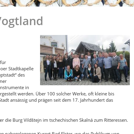
Vogtland
für
oer Stadtkapelle
ptstadt“ des
iner
instrumente in
rgestellt werden. Über 100 solcher Werke, oft kleine bis
 Stadt ansässig und prägen seit dem 17. Jahrhundert das
r die Burg Vildštejn im tschechischen Skalná zum Ritteressen.
en nahegelegenen Kurort Bad Elster, wo das Publikum von