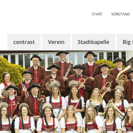
START
VORSTAND
contrast
Verein
Stadtkapelle
Big
Über contrast
Über uns
Über uns
Über
KünstlerInnen
Aktuelles
Aktuelles
Aktue
Tickets
Termine
Termine
Term
Sponsoren
Vorstandschaft
Dirigent
Bilde
contrast 2024
Probenraum
Register
Mitglied werden
Chronik
Chronik
Bildergalerie