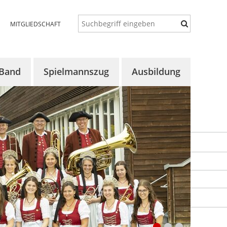
MITGLIEDSCHAFT
 Band
Spielmannszug
Ausbildung
 uns
Über uns
Konzept
lles
Aktuelles
Auftaktorchester
ine
Termine
Vororchester
rgalerie
Proben
Bläserklassen
Chronik
Aktuelles
Bildergalerie
Termine
Bildergalerie